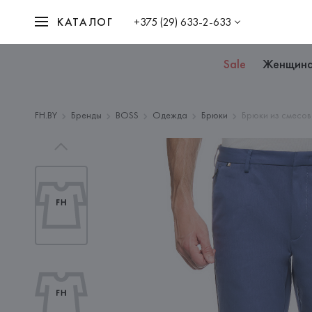
КАТАЛОГ
+375 (29) 633-2-633
Sale
Женщин
FH.BY
Бренды
BOSS
Одежда
Брюки
Брюки из смесов