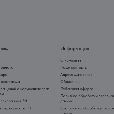
Адрес: 
Республика Беларусь, 2
Производитель: 
HUGO BOSS
Адрес: 
ГЕРМАНИЯ, 
HUGO BOSS 
Страна происхождения товара
елям
Информация
О компании
 оплата
Наши контакты
вара
Адреса магазинов
 программа
Облигации
ращений о нарушениях прав
Публичная оферта
ей
Политика обработки персона
 приложение FH
данных
е сертификаты FH
Согласие на обработку персо
данных