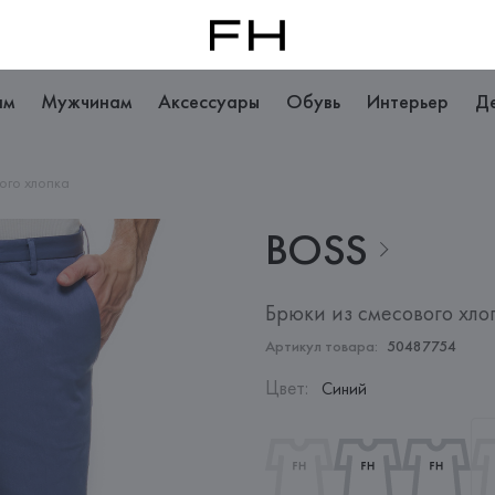
ам
Мужчинам
Аксессуары
Обувь
Интерьер
Д
ого хлопка
BOSS
Брюки из смесового хло
Артикул товара:
50487754
Цвет
:
Синий