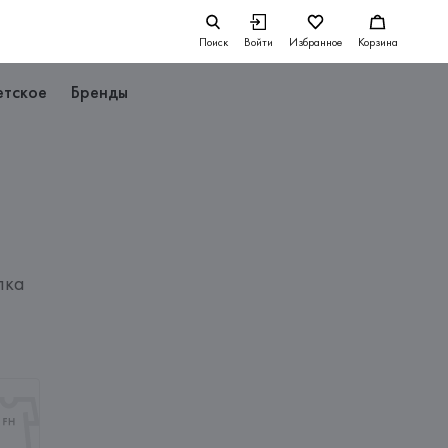
Поиск
Войти
Избранное
Корзина
етское
Бренды
пка