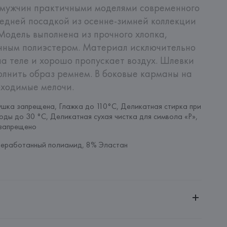
 мужчин практичными моделями современного 
редней посадкой из осенне-зимней коллекции 
Модель выполнена из прочного хлопка, 
нным полиэстером. Материал исключительно 
 теле и хорошо пропускает воздух. Шлевки 
олнить образ ремнем. В боковые карманы на 
бходимые мелочи.
шка запрещена, Глажка до 110°C, Деликатная стирка при 
оды до 30 °C, Деликатная сухая чистка для символа «P», 
запрещено
реработанный полиамид, 8% Эластан
ченной ответственностью "Авикойл Интернешнл"