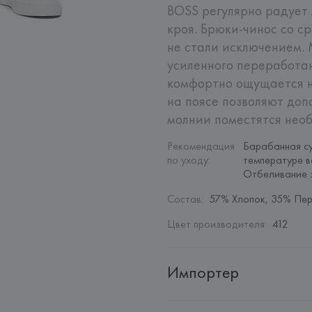
BOSS регулярно радует
кроя. Брюки-чинос со с
не стали исключением. 
усиленного переработа
комфортно ощущается на
на поясе позволяют доп
молнии поместятся нео
Рекомендация 
Барабанная су
по уходу
:
температуре в
Отбеливание 
Состав
:
57% Хлопок, 35% Пе
Цвет производителя
:
412
Импортер
Импортер: 
Общество с ограни