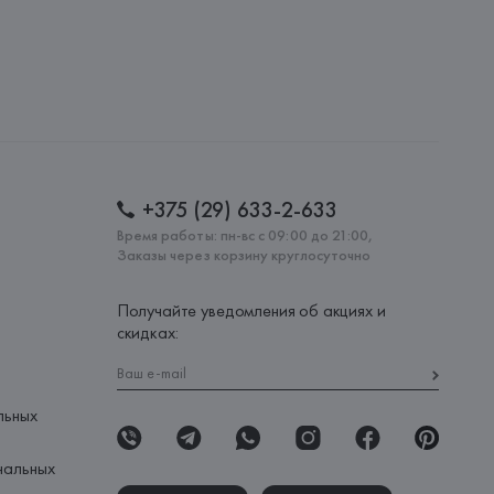
20051, г. Минск, ул. Рафиева, д. 64, помещение 2-27
 AG
AG, Dieselstrasse 12, D-72555 Metzingen,
: 
ТУРЦИЯ
+375 (29) 633-2-633
Время работы: пн-вс с 09:00 до 21:00,
Заказы через корзину круглосуточно
Получайте уведомления об акциях и
скидках:
льных
нальных