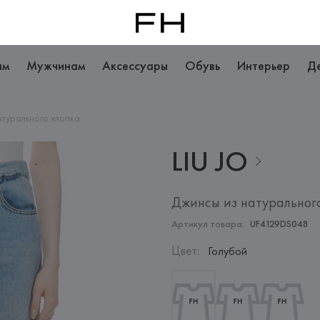
ам
Мужчинам
Аксессуары
Обувь
Интерьер
Д
атурального хлопка
LIU
JO
Джинсы из натуральног
Артикул товара:
UF4129DS048
Цвет
:
Голубой