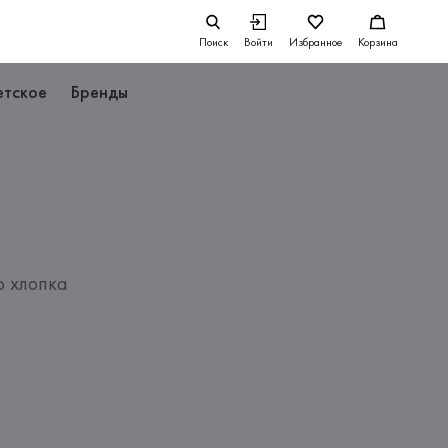
Поиск
Войти
Избранное
Корзина
етское
Бренды
о хлопка