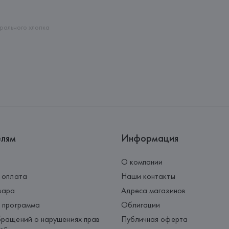
Страна происхождения товара
рального хлопка
елям
Информация
О компании
 оплата
Наши контакты
вара
Адреса магазинов
 программа
Облигации
ращений о нарушениях прав
Публичная оферта