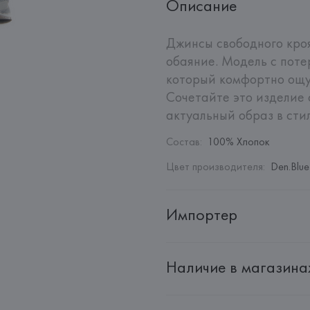
Описание
Джинсы свободного кро
обаяние. Модель с потер
который комфортно ощущ
Сочетайте это изделие с
актуальный образ в стил
Состав
:
100% Хлопок
Цвет производителя
:
Den.Blue
Импортер
Импортер: 
Общество с дополн
Наличие в магазина
Адрес: 
Республика Беларусь, 2
Производитель: 
Exelite S.p.A.
Адрес: 
ИТАЛИЯ, 
VIALE JOHN A