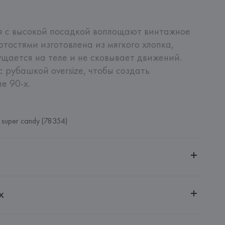
я с высокой посадкой воплощают винтажное 
тостями изготовлена из мягкого хлопка, 
ается на теле и не сковывает движений. 
 рубашкой oversize, чтобы создать 
е 90-х.
 super candy (78354)
ительной ответственностью "БелВиринея"
х
20030, г. Минск, ул. Немига, 5, пом. 39
MBROSE FLEMING, 17 41012  CARPI (MO),