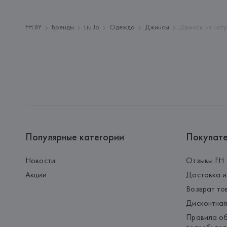
FH.BY
Бренды
Liu Jo
Одежда
Джинсы
Джинсы из нату
Популярные категории
Покупат
Новости
Отзывы FH
Акции
Доставка и
Возврат то
Дисконтная
Правила об