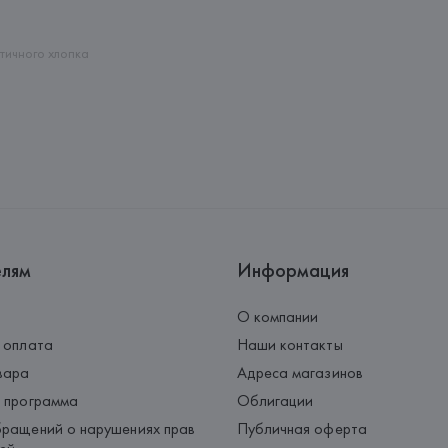
Страна происхождения товара
тичного хлопка
елям
Информация
О компании
 оплата
Наши контакты
вара
Адреса магазинов
 программа
Облигации
ращений о нарушениях прав
Публичная оферта