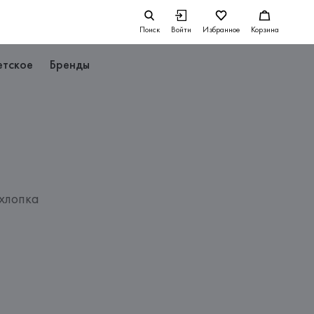
Поиск
Войти
Избранное
Корзина
етское
Бренды
хлопка