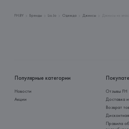
FH.BY
Бренды
Liu Jo
Одежда
Джинсы
Джинсы из элас
Популярные категории
Покупат
Новости
Отзывы FH
Акции
Доставка и
Возврат то
Дисконтная
Правила об