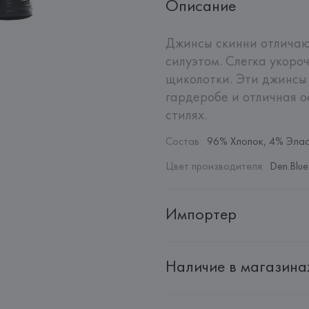
Описание
Джинсы скинни отличаю
силуэтом. Слегка укоро
щиколотки. Эти джинсы
гардеробе и отличная о
стилях.
Состав
:
96% Хлопок, 4% Эла
Цвет производителя
:
Den.Blue
Импортер
Импортер: 
Общество с дополн
Наличие в магазина
Адрес: 
Республика Беларусь, 2
Производитель: 
Exelite S.p.A.
Адрес: 
ИТАЛИЯ, 
VIALE JOHN A