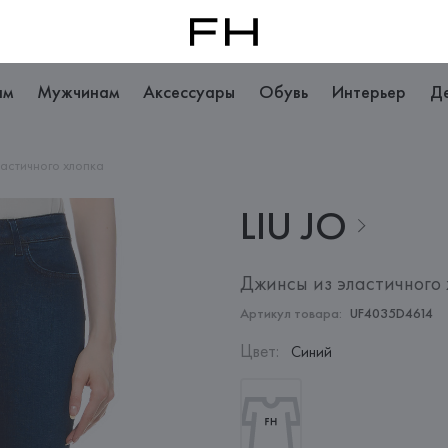
ам
Мужчинам
Аксессуары
Обувь
Интерьер
Д
астичного хлопка
LIU
JO
Джинсы из эластичного 
Артикул товара:
UF4035D4614
Цвет
:
Синий