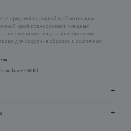
тся средней посадкой и облегающим 
ченный крой подчеркивает изящные 
 — незаменимая вещь в повседневном 
снова для создания образов в различных 
стан
 remarkab.w (78218)
ительной ответственностью "БелВиринея"
х
20030, г. Минск, ул. Немига, 5, пом. 39
MBROSE FLEMING, 17 41012  CARPI (MO),