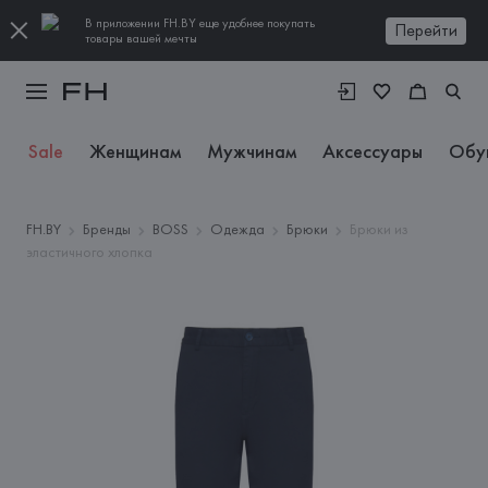
В приложении FH.BY еще удобнее покупать
Перейти
товары вашей мечты
Sale
Женщинам
Мужчинам
Аксессуары
Обу
FH.BY
Бренды
BOSS
Одежда
Брюки
Брюки из
эластичного хлопка