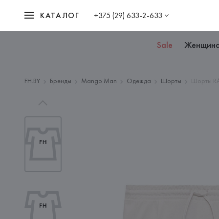
КАТАЛОГ
+375 (29) 633-2-633
Sale
Женщин
FH.BY
Бренды
Mango Man
Одежда
Шорты
Шорты RA