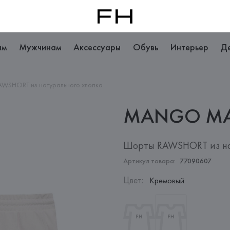
ам
Мужчинам
Аксессуары
Обувь
Интерьер
Д
WSHORT из натурального хлопка
MANGO
M
Шорты RAWSHORT из на
Артикул товара:
77090607
Цвет
:
Кремовый