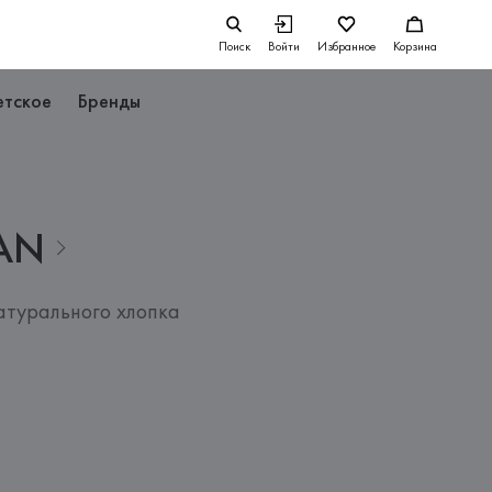
Поиск
Войти
Избранное
Корзина
етское
Бренды
AN
турального хлопка