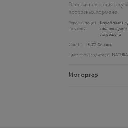
Эластичная талия с кул
прорезных кармана.
Рекомендация 
Барабанная су
по уходу
:
температуре в
запрещена
Состав
:
100% Хлопок
Цвет производителя
:
NATURAL
Импортер
Импортер: 
Общество с дополн
Адрес: 
Республика Беларусь, 22
Производитель: 
PUNTO FA, S.
Адрес: 
ИСПАНИЯ, 
Punto Fa, S.
Solità i Plegamans (Barcelona),
Страна происхождения товара