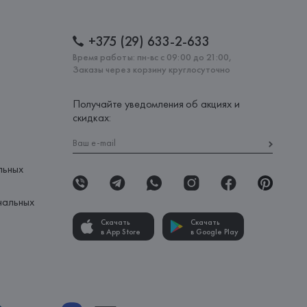
+375 (29) 633-2-633
Время работы: пн-вс с 09:00 до 21:00,
Заказы через корзину круглосуточно
Получайте уведомления об акциях и
скидках:
льных
нальных
Скачать
Скачать
в App Store
в Google Play