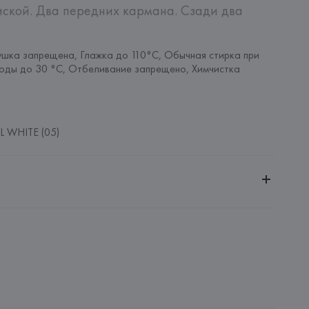
иской. Два передних кармана. Сзади два 
шка запрещена, Глажка до 110°C, Обычная стирка при 
оды до 30 °C, Отбеливание запрещено, Химчистка 
 WHITE (05)
ительной ответственностью "Белмаркетцентр"
0030, г. Минск, ул. Немига, 5, пом. 39, ком. 1
L
L., Mercaders, 9-11. Pol.Ind. Riera de Caldes. 08184 Palau-
: 
БАНГЛАДЕШ