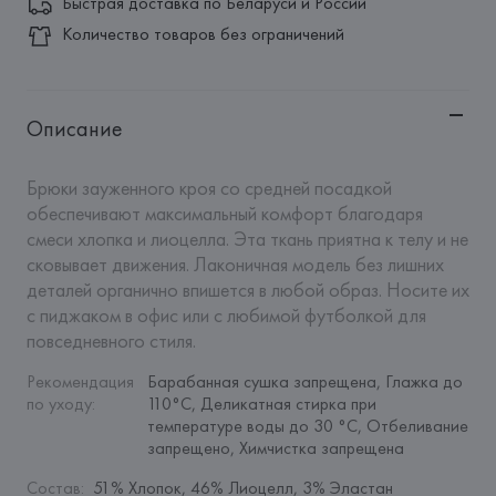
Быстрая доставка по Беларуси и России
Количество товаров без ограничений
Описание
Брюки зауженного кроя со средней посадкой 
обеспечивают максимальный комфорт благодаря 
смеси хлопка и лиоцелла. Эта ткань приятна к телу и не 
сковывает движения. Лаконичная модель без лишних 
деталей органично впишется в любой образ. Носите их 
с пиджаком в офис или с любимой футболкой для 
повседневного стиля.
Рекомендация 
Барабанная сушка запрещена, Глажка до 
по уходу
:
110°C, Деликатная стирка при 
температуре воды до 30 °C, Отбеливание 
запрещено, Химчистка запрещена
Состав
:
51% Хлопок, 46% Лиоцелл, 3% Эластан