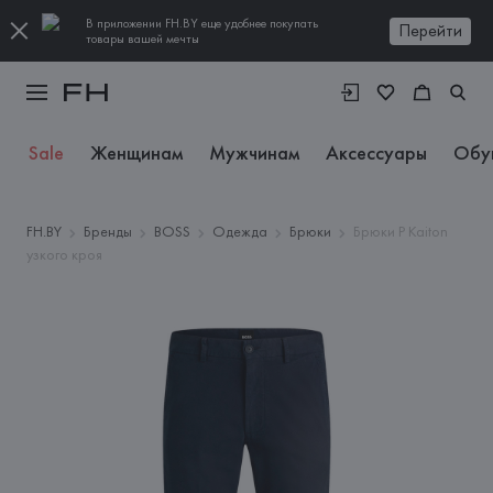
В приложении FH.BY еще удобнее покупать
Перейти
товары вашей мечты
Sale
Женщинам
Мужчинам
Аксессуары
Обу
FH.BY
Бренды
BOSS
Одежда
Брюки
Брюки P Kaiton
узкого кроя