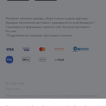
Интернет-магазин одежды, обуви и аксессуаров мировых
брендов. Бесплатная доставка с примеркой по всей Беларуси*.
Самовывоз из фирменных салонов сети. Быстрая доставка в
Россию.
*Подробнее на странице «
Доставка и оплата
»
©
2026
FH.BY
Карта сайта
Общество с дополнительной ответственностью «БелВиринея» зарегистрировано
06.04.2006 Минским горисполкомом. УНП 190706320. Юр.адрес: г. Минск, ул.
Немига, 5, пом. 39. Интернет-магазин fh.by зарегистрирован в Торговом реестре