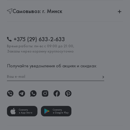
Самовывоз: г. Минск
+375 (29) 633-2-633
Время работы: пн-вс с 09:00 до 21:00,
Заказы через корзину круглосуточно
Получайте уведомления об акциях и скидках:
Скачать
Скачать
в App Store
в Google Play