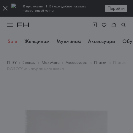
В приложении FH.BY еще удобнее покупать
Перейти
товары вашей мечты
Sale
Женщинам
Мужчинам
Аксессуары
Обу
FH.BY
Бренды
Max Mara
Аксессуары
Платки
Платок
DOROTY из натурального шелка