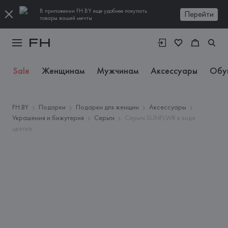
В приложении FH.BY еще удобнее покупать
Перейти
товары вашей мечты
Sale
Женщинам
Мужчинам
Аксессуары
Обу
FH.BY
Подарки
Подарки для женщин
Аксессуары
Украшения и бижутерия
Серьги
Серьги SUNFLWR в виде
цветка