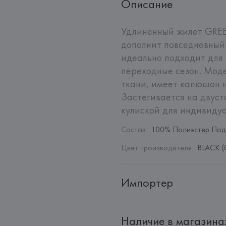
Описание
Удлиненный жилет GREE
дополнит повседневный 
идеально подходит для
переходные сезон. Моде
ткани, имеет капюшон н
Застегивается на двуст
кулиской для индивидуа
Состав
:
100% Полиэстер Под
Цвет производителя
:
BLACK (
Импортер
Импортер: 
Общество с дополн
Наличие в магазина
Адрес: 
Республика Беларусь, 2