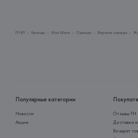
FH.BY
Бренды
Max Mara
Одежда
Верхняя одежда
Жи
Популярные категории
Покупат
Новости
Отзывы FH
Акции
Доставка и
Возврат то