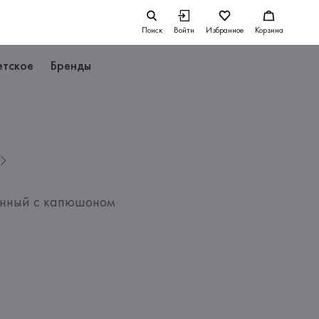
Поиск
Войти
Избранное
Корзина
етское
Бренды
нный с капюшоном