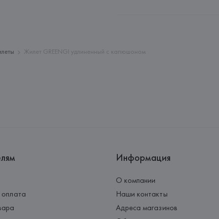
Производитель: 
MaxMara S.r.l
Адрес: 
ИТАЛИЯ, 
Via Giulia Mar
Страна происхождения товара
леты
Жилет GREENGI удлиненный с капюшоном
елям
Информация
О компании
 оплата
Наши контакты
вара
Адреса магазинов