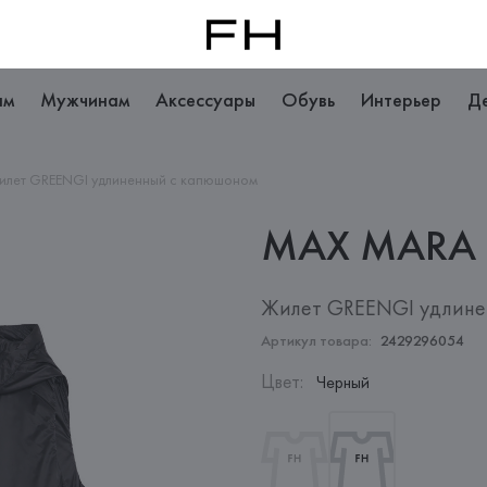
ам
Мужчинам
Аксессуары
Обувь
Интерьер
Д
илет GREENGI удлиненный с капюшоном
MAX
MARA
Жилет GREENGI удлине
Артикул товара:
2429296054
Цвет
:
Черный