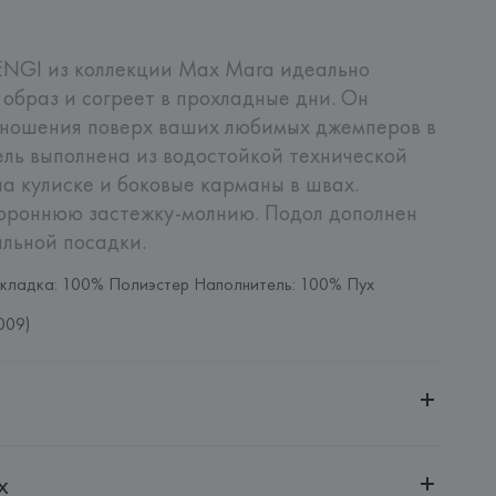
NGI из коллекции Max Mara идеально 
образ и согреет в прохладные дни. Он 
 ношения поверх ваших любимых джемперов в 
ль выполнена из водостойкой технической 
а кулиске и боковые карманы в швах. 
ороннюю застежку-молнию. Подол дополнен 
льной посадки.
кладка: 100% Полиэстер Наполнитель: 100% Пух
009)
ительной ответственностью "БелВиринея"
х
20030, г. Минск, ул. Немига, 5, пом. 39