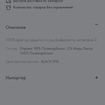
Быстрая доставка по Беларуси
Количество товаров без ограничений
Описание
100% фактор защиты от ультрафиолета, категория 3.
Состав
:
Оправа: 98% Поликарбонат, 2% Медь Линза: 
100% Поликарбонат
Цвет производителя
:
BLACK (99)
Импортер
Импортер: 
Общество с дополнительной ответственностью 
"Белмаркетцентр"
Адрес: 
Республика Беларусь, 220030, г. Минск, ул. 