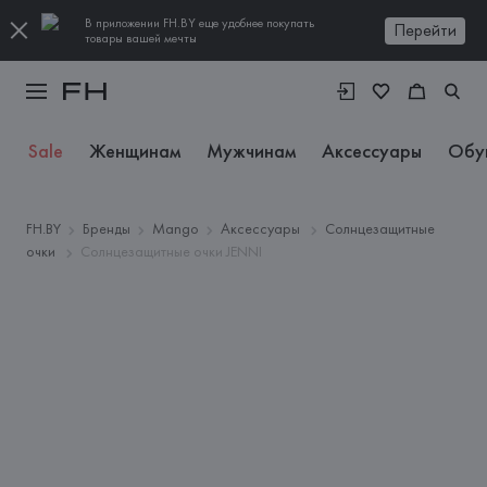
В приложении FH.BY еще удобнее покупать
Перейти
товары вашей мечты
Sale
Женщинам
Мужчинам
Аксессуары
Обу
FH.BY
Бренды
Mango
Аксессуары
Солнцезащитные
очки
Солнцезащитные очки JENNI