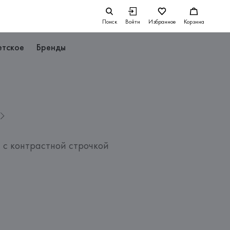
Поиск
Войти
Избранное
Корзина
етское
Бренды
 с контрастной строчкой