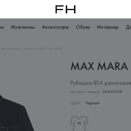
ам
Мужчинам
Аксессуары
Обувь
Интерьер
Д
 джинсовая с контрастной строчкой
MAX
MARA
Рубашка REA джинсовая
Артикул товара:
2416951018
Цвет
:
Черный