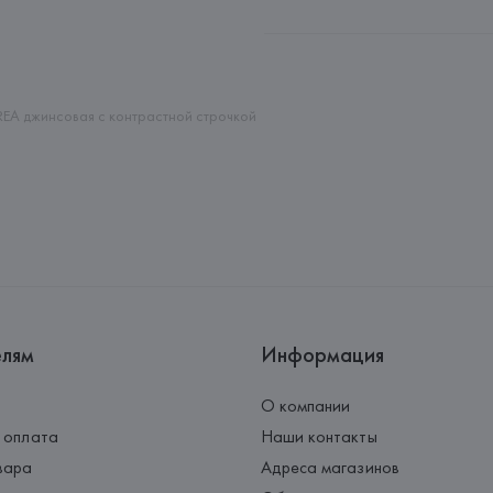
Производитель: 
MaxMara S.r.l
Адрес: 
ИТАЛИЯ, 
Via Giulia Mar
Страна происхождения товара
REA джинсовая с контрастной строчкой
елям
Информация
О компании
 оплата
Наши контакты
вара
Адреса магазинов