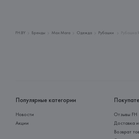
FH.BY
Бренды
Max Mara
Одежда
Рубашки
Рубашка 
Популярные категории
Покупат
Новости
Отзывы FH
Акции
Доставка и
Возврат то