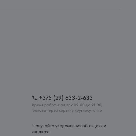
.
amotti, 4, 42124 Reggio Emilia,
: 
КИТАЙ
+375 (29) 633-2-633
Время работы: пн-вс с 09:00 до 21:00,
Заказы через корзину круглосуточно
Получайте уведомления об акциях и
скидках: