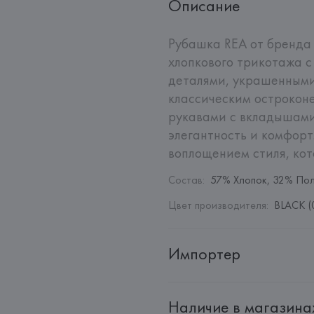
Описание
Рубашка REA от бренда 
хлопкового трикотажа с
деталями, украшенными 
классическим острокон
рукавами с вкладышами 
элегантность и комфорт
воплощением стиля, ко
Состав
:
57% Хлопок, 32% Пол
Цвет производителя
:
BLACK (
Импортер
Импортер: 
Общество с дополн
Наличие в магазина
Адрес: 
Республика Беларусь, 2