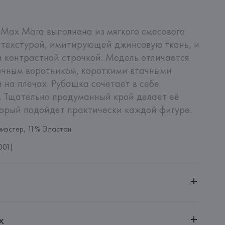
Max Mara выполнена из мягкого смесового 
 текстурой, имитирующей джинсовую ткань, и 
контрастной строчкой. Модель отличается 
ечным воротником, короткими втачными 
на плечах. Рубашка сочетает в себе 
. Тщательно продуманный крой делает её 
торый подойдет практически каждой фигуре.
иэстер, 11% Эластан
001)
ительной ответственностью "БелВиринея"
х
20030, г. Минск, ул. Немига, 5, пом. 39