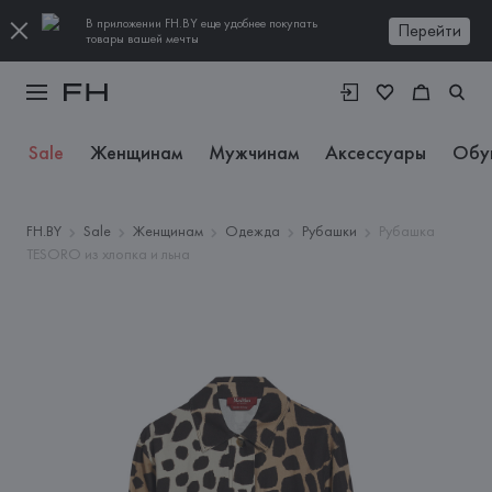
В приложении FH.BY еще удобнее покупать
Перейти
товары вашей мечты
Sale
Женщинам
Мужчинам
Аксессуары
Обу
FH.BY
Sale
Женщинам
Одежда
Рубашки
Рубашка
TESORO из хлопка и льна