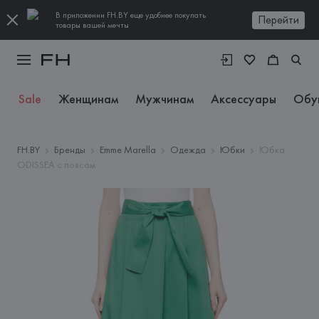
В приложении FH.BY еще удобнее покупать
Перейти
товары вашей мечты
Sale
Женщинам
Мужчинам
Аксессуары
Обу
FH.BY
Бренды
Emme Marella
Одежда
Юбки
Юбка
ODISSEA с поясом