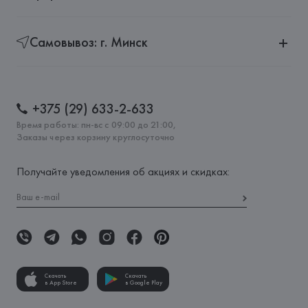
Самовывоз: г. Минск
+375 (29) 633-2-633
Время работы: пн-вс с 09:00 до 21:00,
Заказы через корзину круглосуточно
Получайте уведомления об акциях и скидках:
Скачать
Скачать
в App Store
в Google Play