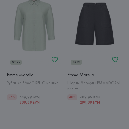
SS'26
SS'26
Emme Marella
Emme Marella
Рубашка EMMGIRELLO из льна
Шорты-бермуды EMMADORNI
из льна
549,99 BYN
489,99 BYN
25%
40%
399,99 BYN
299,99 BYN