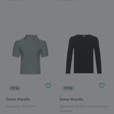
FW'26
FW'26
Emme Marella
Emme Marella
Джемпер MAGGIO
Джемпер MORA из эластичной
вискозы