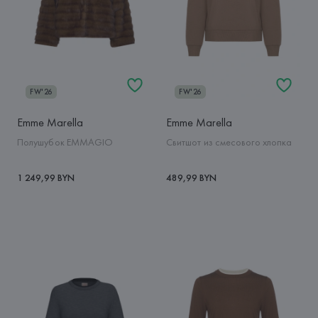
FW'26
FW'26
Emme Marella
Emme Marella
Полушубок EMMAGIO
Свитшот из смесового хлопка
1 249,99 BYN
489,99 BYN