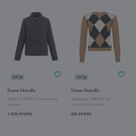
FW'26
FW'26
Emme Marella
Emme Marella
Жакет GHIERA из смесового
Джемпер CARABO из
хлопка
смесовой вискозы
1 029,99 BYN
619,99 BYN