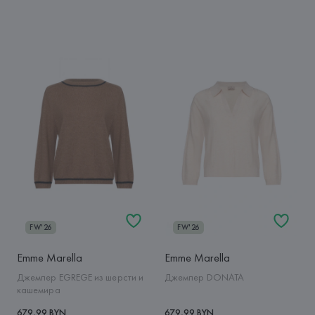
FW'26
FW'26
Emme Marella
Emme Marella
Джемпер EGREGE из шерсти и
Джемпер DONATA
кашемира
679,99 BYN
679,99 BYN