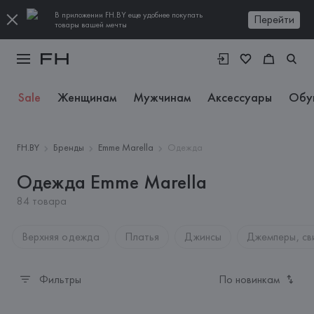
В приложении FH.BY еще удобнее покупать
Перейти
товары вашей мечты
Sale
Женщинам
Мужчинам
Аксессуары
Обу
FH.BY
Бренды
Emme Marella
Одежда
Одежда Emme Marella
84 товара
Верхняя одежда
Платья
Джинсы
Джемперы, св
Фильтры
По новинкам