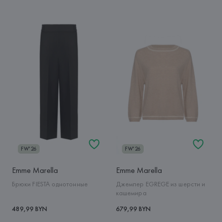
FW'26
FW'26
Emme Marella
Emme Marella
Брюки FIESTA однотонные
Джемпер EGREGE из шерсти и
кашемира
489,99 BYN
679,99 BYN