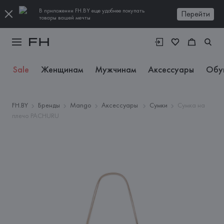
В приложении FH.BY еще удобнее покупать
Перейти
товары вашей мечты
Sale
Женщинам
Мужчинам
Аксессуары
Обу
FH.BY
Бренды
Mango
Аксессуары
Сумки
Сумка на
плечо PACHURU