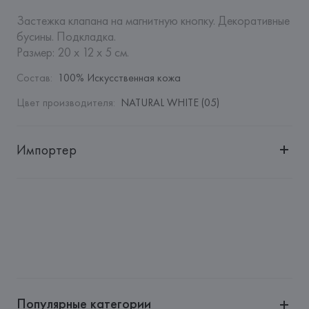
Застежка клапана на магнитную кнопку. Декоративные 
бусины. Подкладка.

Размер: 20 х 12 х 5 см.
Состав
:
100% Искусственная кожа
Цвет производителя
:
NATURAL WHITE (05)
Импортер
Импортер: 
Общество с дополнительной ответственностью 
"Белмаркетцентр"
Адрес: 
Республика Беларусь, 220030, г. Минск, ул. 
Немига, 5, пом. 39, ком. 1
Производитель: 
MANGO MNG, S.A.
Адрес: 
ИСПАНИЯ, 
MANGO MNG, S.A., Via Augusta 10 
(Pol. Ind. Riera de Caldes), 08184 Palau-Solità i Plegamans 
(Barcelona),
Популярные категории