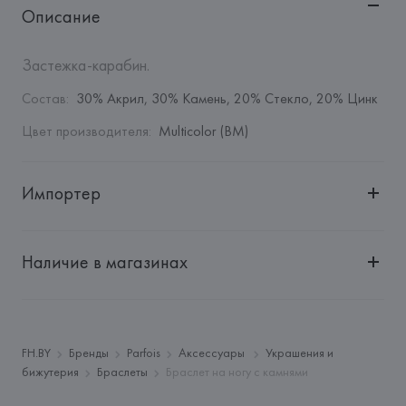
Описание
Застежка-карабин.
Состав
:
30% Акрил, 30% Камень, 20% Стекло, 20% Цинк
Цвет производителя
:
Multicolor (BM)
Импортер
Импортер: 
Общество с дополнительной ответственностью 
"БелВиринея"
Наличие в магазинах
Адрес: 
Республика Беларусь, 220030, г. Минск, ул. 
Немига, 5, пом. 39
Производитель: 
Barata & Ramilo, S.A.
Адрес: 
ПОРТУГАЛИЯ, 
Barata & Ramilo, S.A., Rua do Sistelo, 
FH.BY
Бренды
Parfois
Аксессуары
Украшения и
Lugar de Santegãos. 4435-429 Rio Tinto,
бижутерия
Браслеты
Браслет на ногу с камнями
Страна происхождения товара: 
КИТАЙ