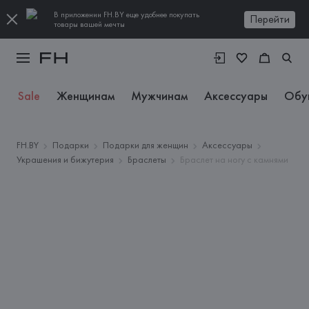
В приложении FH.BY еще удобнее покупать
Перейти
товары вашей мечты
Sale
Женщинам
Мужчинам
Аксессуары
Обу
FH.BY
Подарки
Подарки для женщин
Аксессуары
Украшения и бижутерия
Браслеты
Браслет на ногу с камнями