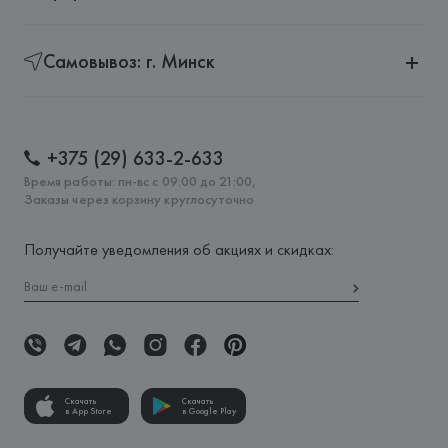
Самовывоз: г. Минск
+375 (29) 633-2-633
Время работы: пн-вс с 09:00 до 21:00,
Заказы через корзину круглосуточно
Получайте уведомления об акциях и скидках:
Скачать
Скачать
в App Store
в Google Play