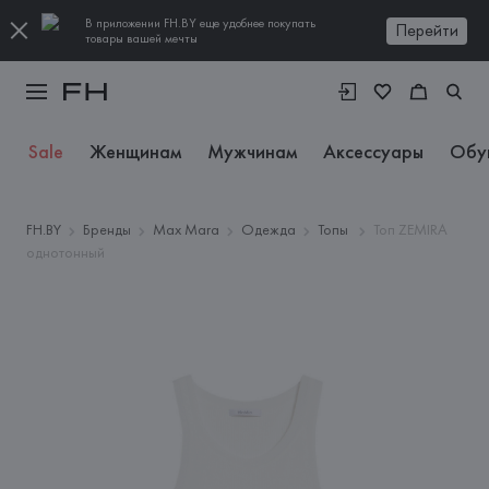
В приложении FH.BY еще удобнее покупать
Перейти
товары вашей мечты
Sale
Женщинам
Мужчинам
Аксессуары
Обу
FH.BY
Бренды
Max Mara
Одежда
Топы
Топ ZEMIRA
однотонный