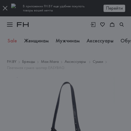
В приложении FH.BY еще удобнее покупать
Перейти
товары вашей мечты
Sale
Женщинам
Мужчинам
Аксессуары
Обу
FH.BY
Бренды
Max Mara
Аксессуары
Сумки
Плетеная сумка-шопер EASYBAG