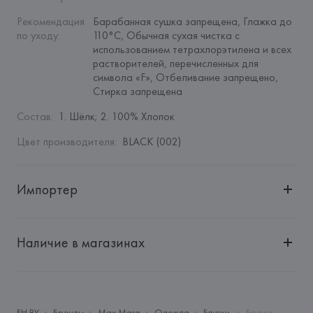
Рекомендация 
Барабанная сушка запрещена, Глажка до 
по уходу
:
110°C, Обычная сухая чистка с 
использованием тетрахлорэтилена и всех 
растворителей, перечисленных для 
символа «F», Отбеливание запрещено, 
Стирка запрещена
Состав
:
1. Шёлк; 2. 100% Хлопок
Цвет производителя
:
BLACK (002)
Импортер
Импортер: 
Общество с дополнительной ответственностью 
"БелВиринея"
Наличие в магазинах
Адрес: 
Республика Беларусь, 220030, г. Минск, ул. 
Немига, 5, пом. 39
Производитель: 
MaxMara S.r.l.
Адрес: 
ИТАЛИЯ, 
Via Giulia Maramotti, 4, 42124 Reggio 
FH.BY
Бренды
Max Mara
Одежда
Блузки
Блузка