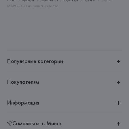
Emilia,
MAROCCO из шелка и хлопка
Страна происхождения товара: 
ИТАЛИЯ
Популярные категории
Покупателям
Информация
Самовывоз: г. Минск