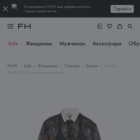
В приложении FH.BY еще удобнее покупать
Перейти
товары вашей мечты
Sale
Женщинам
Мужчинам
Аксессуары
Обу
FH.BY
Sale
Женщинам
Одежда
Блузки
Блузка
MAROCCO из шелка и хлопка