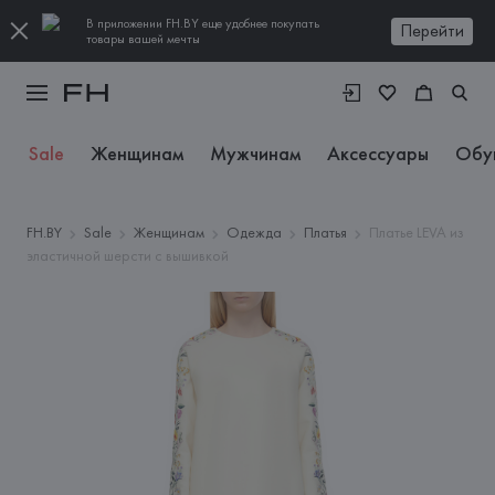
В приложении FH.BY еще удобнее покупать
Перейти
товары вашей мечты
Sale
Женщинам
Мужчинам
Аксессуары
Обу
FH.BY
Sale
Женщинам
Одежда
Платья
Платье LEVA из
эластичной шерсти с вышивкой