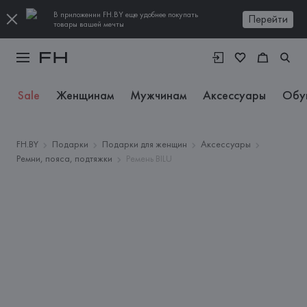
В приложении FH.BY еще удобнее покупать
Перейти
товары вашей мечты
Sale
Женщинам
Мужчинам
Аксессуары
Обу
FH.BY
Подарки
Подарки для женщин
Аксессуары
Ремни, пояса, подтяжки
Ремень BILU