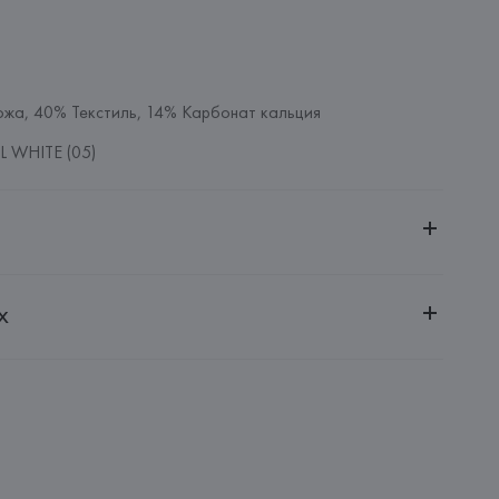
ожа, 40% Текстиль, 14% Карбонат кальция
 WHITE (05)
ительной ответственностью "Белмаркетцентр"
х
0030, г. Минск, ул. Немига, 5, пом. 39, ком. 1
 S.A.
S.A., Via Augusta 10 (Pol. Ind. Riera de Caldes), 08184 
lona),
: 
КИТАЙ