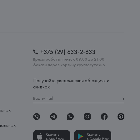
+375 (29) 633-2-633
Время работы: пн-вс с 09:00 до 21:00,
Заказы через корзину круглосуточно
Получайте уведомления об акциях и
скидках:
льных
нальных
Скачать
Скачать
в App Store
в Google Play