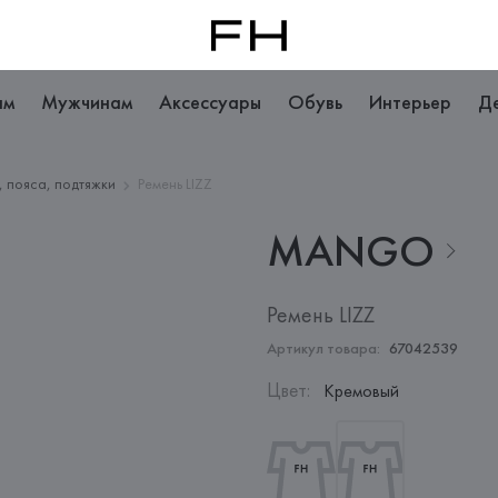
ам
Мужчинам
Аксессуары
Обувь
Интерьер
Д
, пояса, подтяжки
Ремень LIZZ
MANGO
Ремень LIZZ
Артикул товара:
67042539
Цвет
:
Кремовый