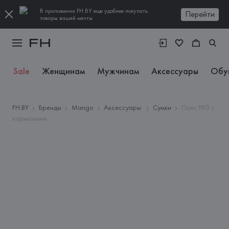
В приложении FH.BY еще удобнее покупать
Перейти
товары вашей мечты
Sale
Женщинам
Мужчинам
Аксессуары
Обу
FH.BY
Бренды
Mango
Аксессуары
Сумки
Пояс PATI с
карманами