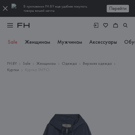
В приложении FH.BY еще удобнее покупать
Перейти
товары вашей мечты
Sale
Женщинам
Мужчинам
Аксессуары
Обу
FH.BY
Sale
Женщинам
Одежда
Верхняя одежда
Куртки
Куртка TAFFCI