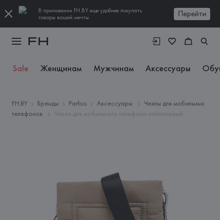
В приложении FH.BY еще удобнее покупать
Перейти
товары вашей мечты
Sale
Женщинам
Мужчинам
Аксессуары
Обу
FH.BY
Бренды
Parfois
Аксессуары
Чехлы для мобильных
телефонов
Чехол для мобильного телефона нейлоновый