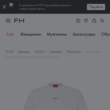
В приложении FH.BY еще удобнее покупать
Перейти
товары вашей мечты
Sale
Женщинам
Мужчинам
Аксессуары
Обу
FH.BY
Бренды
HUGO
Одежда
Футболки
Футболка
из натурального хлопка с логотипом