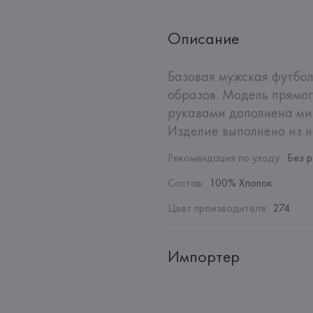
Описание
Базовая мужская футбо
образов. Модель прямог
рукавами дополнена ми
Изделие выполнено из н
Рекомендация по уходу
:
Без 
Состав
:
100% Хлопок
Цвет производителя
:
274
Импортер
Импортер: 
Общество с ограни
Адрес: 
Республика Беларусь, 2