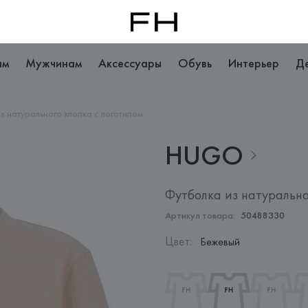
ам
Мужчинам
Аксессуары
Обувь
Интерьер
Д
з натурального хлопка с логотипом
HUGO
Футболка из натурально
Артикул товара:
50488330
Цвет
:
Бежевый