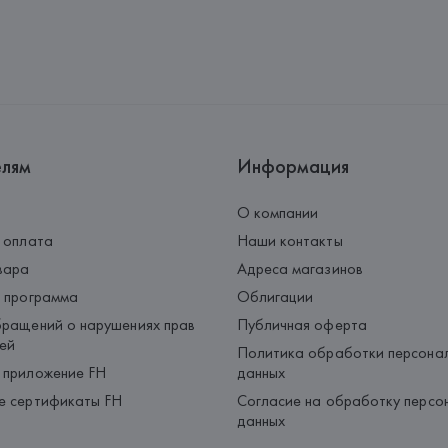
Производитель: 
HUGO BOSS
Адрес: 
ГЕРМАНИЯ, 
HUGO BOSS 
Страна происхождения товара
елям
Информация
О компании
 оплата
Наши контакты
вара
Адреса магазинов
 программа
Облигации
ращений о нарушениях прав
Публичная оферта
ей
Политика обработки персона
 приложение FH
данных
е сертификаты FH
Согласие на обработку персо
данных