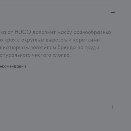
лка от HUGO дополнит массу разнообразных 
о кроя с округлым вырезом и короткими 
ниатюрным логотипом бренда на груди. 
атурального чистого хлопка.
рекомендаций
ченной ответственностью "Авикойл Интернешнл"
20051, г. Минск, ул. Рафиева, д. 64, помещение 2-27