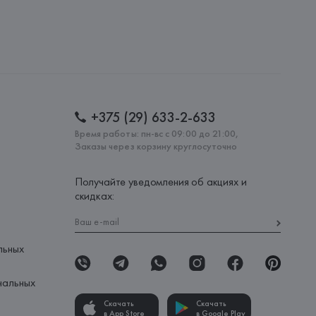
 AG
AG, Dieselstrasse 12, D-72555 Metzingen,
: 
БАНГЛАДЕШ
+375 (29) 633-2-633
Время работы: пн-вс с 09:00 до 21:00,
Заказы через корзину круглосуточно
Получайте уведомления об акциях и
скидках:
льных
нальных
Скачать
Скачать
в App Store
в Google Play