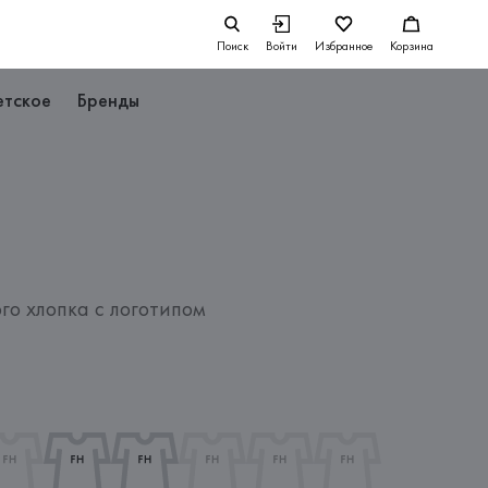
Поиск
Войти
Избранное
Корзина
етское
Бренды
го хлопка с логотипом