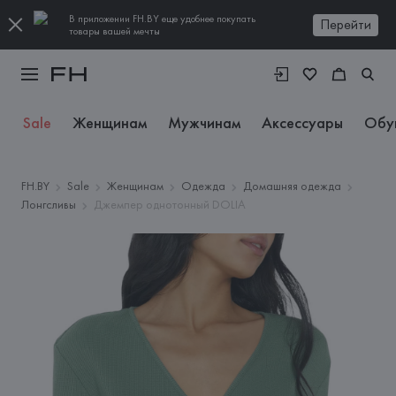
В приложении FH.BY еще удобнее покупать
Перейти
товары вашей мечты
Sale
Женщинам
Мужчинам
Аксессуары
Обу
FH.BY
Sale
Женщинам
Одежда
Домашняя одежда
Лонгсливы
Джемпер однотонный DOLIA