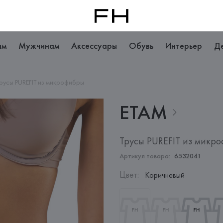
ам
Мужчинам
Аксессуары
Обувь
Интерьер
Д
русы PUREFIT из микрофибры
ETAM
Трусы PUREFIT из микр
Артикул товара:
6532041
Цвет
:
Коричневый