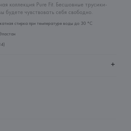
ая коллекция Pure Fit. Бесшовные трусики-
вы будете чувствовать себя свободно.
катная стирка при температуре воды до 30 °C
Эластан
84)
ительной ответственностью "БелВиринея"
20030, г. Минск, ул. Немига, 5, пом. 39
SA
ie SA, 57/59 Rue Henri Barbusse 92110 Clichy,
: 
БАНГЛАДЕШ