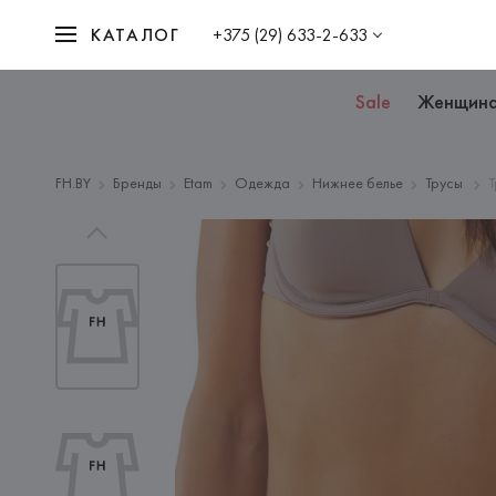
КАТАЛОГ
+375 (29) 633-2-633
Sale
Женщин
FH.BY
Бренды
Etam
Одежда
Нижнее белье
Трусы
Т