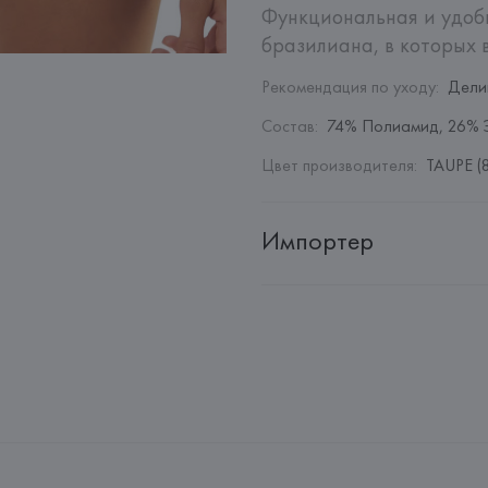
Функциональная и удобн
бразилиана, в которых 
Рекомендация по уходу
:
Дели
Состав
:
74% Полиамид, 26% 
Цвет производителя
:
TAUPE (
Импортер
Импортер: 
Общество с дополн
Адрес: 
Республика Беларусь, 2
Производитель: 
Etam Lingerie 
Адрес: 
ФРАНЦИЯ, 
Etam Linger
Страна происхождения товара