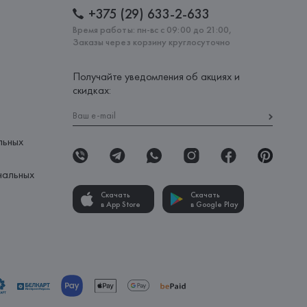
+375 (29) 633-2-633
Время работы: пн-вс с 09:00 до 21:00,
Заказы через корзину круглосуточно
Получайте уведомления об акциях и
скидках:
льных
нальных
Скачать
Скачать
в App Store
в Google Play