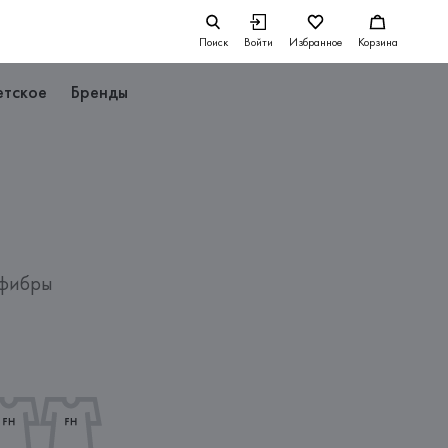
Поиск
Войти
Избранное
Корзина
етское
Бренды
офибры