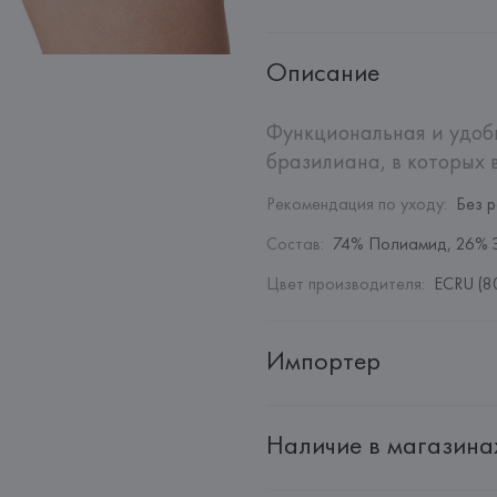
Описание
Функциональная и удобн
бразилиана, в которых 
Рекомендация по уходу
:
Без 
Состав
:
74% Полиамид, 26% 
Цвет производителя
:
ECRU (8
Импортер
Импортер: 
Общество с дополн
Наличие в магазина
Адрес: 
Республика Беларусь, 2
Производитель: 
Etam Lingerie 