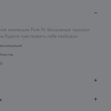
ая коллекция Pure Fit. Бесшовные трусики-
вы будете чувствовать себя свободно.
рекомендаций
Эластан
0)
ительной ответственностью "БелВиринея"
х
20030, г. Минск, ул. Немига, 5, пом. 39
SA