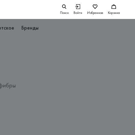
Поиск
Войти
Избранное
Корзина
етское
Бренды
офибры