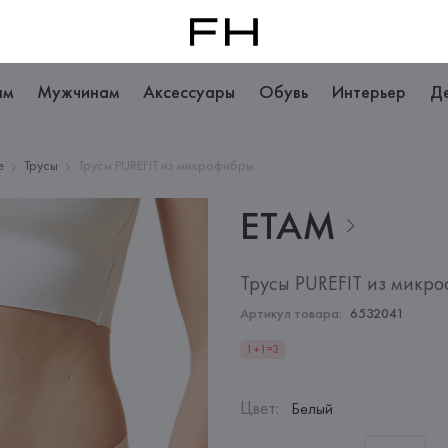
ам
Мужчинам
Аксессуары
Обувь
Интерьер
Д
е
Трусы
Трусы PUREFIT из микрофибры
ETAM
Трусы PUREFIT из микр
Артикул товара:
6532041
1+1=3
Цвет
:
Белый