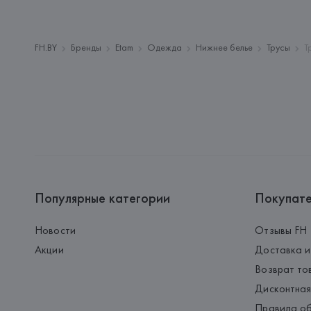
FH.BY
Бренды
Etam
Одежда
Нижнее белье
Трусы
Т
Популярные категории
Покупат
Новости
Отзывы FH
Акции
Доставка и
Возврат то
Дисконтная
Правила об