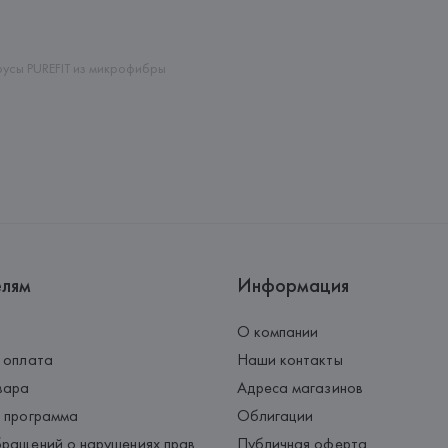
Адрес: 
ФРАНЦИЯ, 
Etam Linger
Страна происхождения товара
русы PUREFIT из микрофибры
елям
Информация
О компании
 оплата
Наши контакты
вара
Адреса магазинов
 программа
Облигации
ращений о нарушениях прав
Публичная оферта