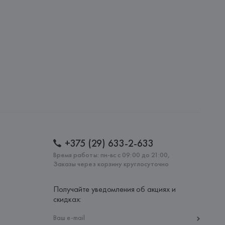
ie SA, 57/59 Rue Henri Barbusse 92110 Clichy,
: 
БАНГЛАДЕШ
+375 (29) 633-2-633
Время работы: пн-вс с 09:00 до 21:00,
Заказы через корзину круглосуточно
Получайте уведомления об акциях и
скидках: