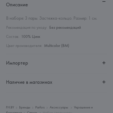
Описание
В наборе: 3 пары. Застежка-кольцо. Размер: 1 см.
Рекомендация по уходу
:
Без рекомендаций
Состав
:
100% Цинк
Цвет производителя
:
Multicolor (BM)
Импортер
Импортер: 
Общество с дополнительной ответственностью 
"БелВиринея"
Наличие в магазинах
Адрес: 
Республика Беларусь, 220030, г. Минск, ул. 
Немига, 5, пом. 39
Производитель: 
Barata & Ramilo, S.A.
Адрес: 
ПОРТУГАЛИЯ, 
Barata & Ramilo, S.A., Rua do Sistelo, 
FH.BY
Бренды
Parfois
Аксессуары
Украшения и
Lugar de Santegãos. 4435-429 Rio Tinto,
бижутерия
Серьги
Набор серег-колец