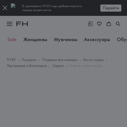
В приложении FH.BY еще удобнее покупать
Перейти
товары вашей мечты
Sale
Женщинам
Мужчинам
Аксессуары
Обу
FH.BY
Подарки
Подарки для женщин
Аксессуары
Украшения и бижутерия
Серьги
Набор серег-колец