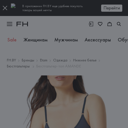
В приложении FH.BY еще удобнее покупать
Перейти
товары вашей мечты
Sale
Женщинам
Мужчинам
Аксессуары
Обу
FH.BY
Бренды
Etam
Одежда
Нижнее белье
Бюстгальтеры
Бюстгальтер-топ AMANDE