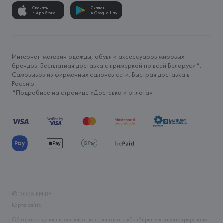
Скачать
Скачать
в App Store
в Google Play
Интернет-магазин одежды, обуви и аксессуаров мировых
брендов. Бесплатная доставка с примеркой по всей Беларуси*.
Самовывоз из фирменных салонов сети. Быстрая доставка в
Россию.
*Подробнее на странице «
Доставка и оплата
»
©
2026
FH.BY
Карта сайта
Общество с дополнительной ответственностью «БелВиринея» зарегистрировано