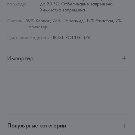
по уходу
:
до 30 °C, Отбеливание запрещено, 
Химчистка запрещена
Состав
:
59% Хлопок, 27% Полиамид, 12% Эластан, 2% 
Полиэстер
Цвет производителя
:
ROSE POUDRE (76)
Импортер
Импортер: 
Общество с дополнительной ответственностью 
"БелВиринея"
Адрес: 
Республика Беларусь, 220030, г. Минск, ул. 
Немига, 5, пом. 39
Производитель: 
Etam Lingerie SA
Адрес: 
ФРАНЦИЯ, 
Etam Lingerie SA, 57/59 Rue Henri 
Barbusse 92110 Clichy,
Популярные категории
Страна происхождения товара: 
КИТАЙ