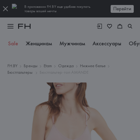
В приложении FH.BY еще удобнее покупать
Перейти
товары вашей мечты
Sale
Женщинам
Мужчинам
Аксессуары
Обу
FH.BY
Бренды
Etam
Одежда
Нижнее белье
Бюстгальтеры
Бюстгальтер-топ AMANDE