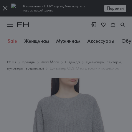
В приложении FH.BY еще удобнее покупать
Перейти
товары вашей мечты
Sale
Женщинам
Мужчинам
Аксессуары
Обу
FH.BY
Бренды
Max Mara
Одежда
Джемперы, свитеры,
пуловеры, водолазки
Джемпер GESTO из шерсти и кашемира