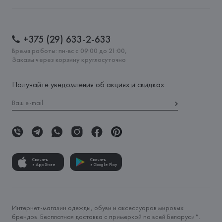
+375 (29) 633-2-633
Время работы: пн-вс с 09:00 до 21:00,
Заказы через корзину круглосуточно
Получайте уведомления об акциях и скидках:
Скачать
Скачать
в App Store
в Google Play
Интернет-магазин одежды, обуви и аксессуаров мировых
брендов. Бесплатная доставка с примеркой по всей Беларуси*.