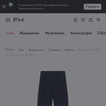
В приложении FH.BY еще удобнее покупать
Перейти
товары вашей мечты
Sale
Женщинам
Мужчинам
Аксессуары
Обу
FH.BY
Sale
Женщинам
Одежда
Брюки
Брюки CANTER
из смесового хлопка