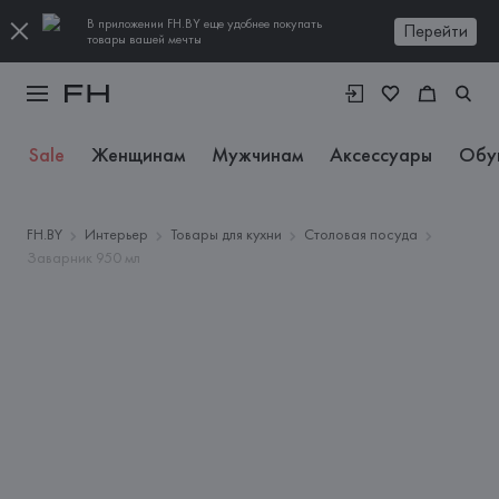
В приложении FH.BY еще удобнее покупать
Перейти
товары вашей мечты
Sale
Женщинам
Мужчинам
Аксессуары
Обу
FH.BY
Интерьер
Товары для кухни
Столовая посуда
Заварник 950 мл