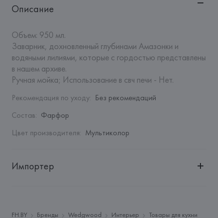
Описание
Объем: 950 мл.

Заварник, дохновленный глубинами Амазонки и 
водяными лилиями, которые с гордостью представлены 
в нашем архиве.

Ручная мойка; Использование в свч печи - Нет.
Рекомендация по уходу
:
Без рекомендаций
Состав
:
Фарфор
Цвет производителя
:
Мультиколор
Импортер
Импортер: 
Закрытое акционерное общество «Сквирел-
Строй»
Адрес: 
Республика Беларусь, 220035, г. Минск, ул. 
FH.BY
Бренды
Wedgwood
Интерьер
Товары для кухни