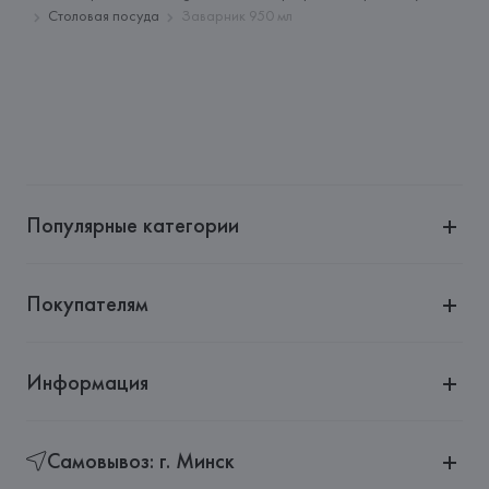
Тимирязева, 72A
Столовая посуда
Заварник 950 мл
Производитель: 
Wedgwood Hämeenite
Адрес: 
ФИНЛЯНДИЯ, 
Wedgwood Hämeenite 135 A, PL 130, 
00561, Helsinki, Finland
Страна происхождения товара: 
ИНДОНЕЗИЯ
Популярные категории
Покупателям
Информация
Самовывоз: г. Минск