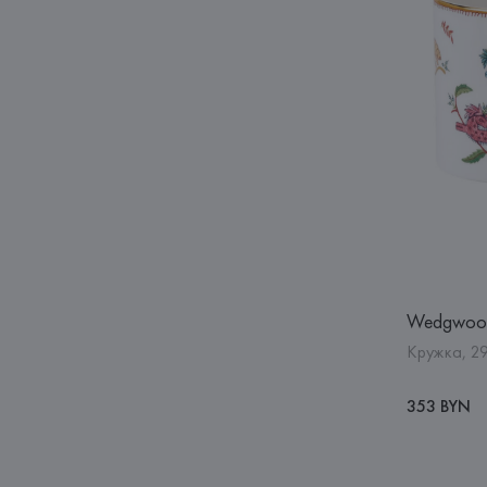
Wedgwoo
Кружка, 2
353 BYN