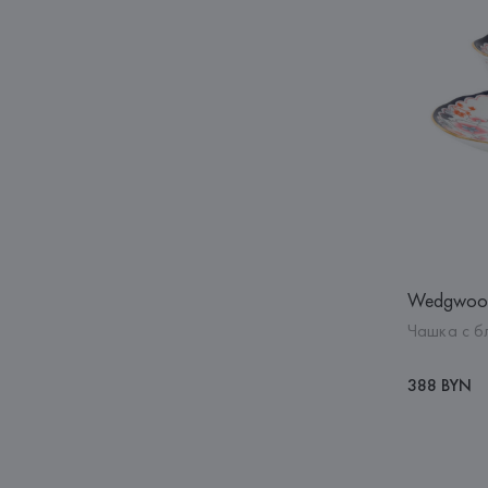
Wedgwoo
Чашка с б
388 BYN