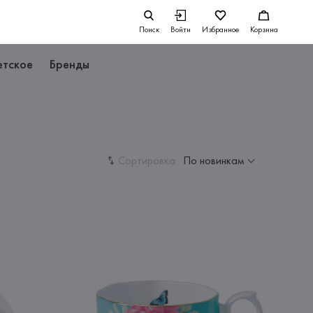
Поиск
Войти
Избранное
Корзина
етское
Бренды
Сортировка:
По новинкам