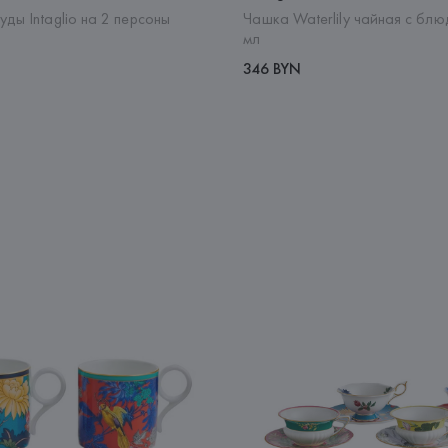
ды Intaglio на 2 персоны
Чашка Waterlily чайная с бл
мл
346 BYN