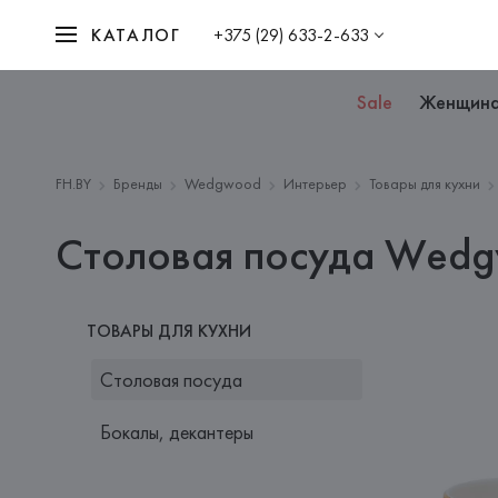
КАТАЛОГ
+375 (29) 633-2-633
Sale
Женщин
FH.BY
Бренды
Wedgwood
Интерьер
Товары для кухни
Столовая посуда Wed
ТОВАРЫ ДЛЯ КУХНИ
Столовая посуда
Бокалы, декантеры