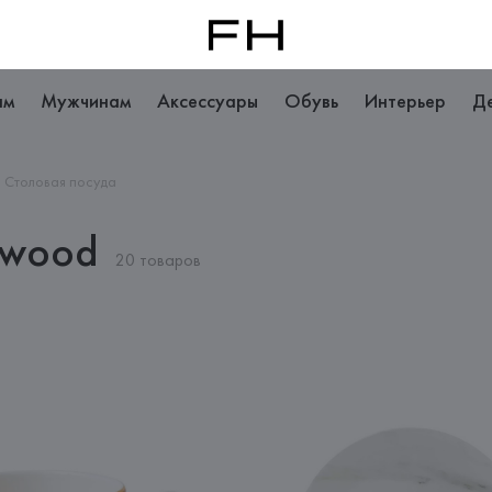
ам
Мужчинам
Аксессуары
Обувь
Интерьер
Д
Столовая посуда
gwood
20 товаров