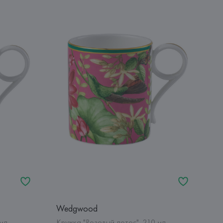
Wedgwood
 мл
Кружка "Розовый лотос", 210 мл