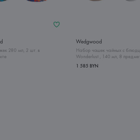
d
Wedgwood
ек 280 мл, 2 шт. в
Набор чашек чайных с блюд
нте
Wonderlust , 140 мл, 8 предме
1 585 BYN