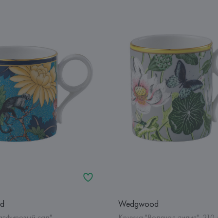
d
Wedgwood
апфировый сад"
Кружка "Водяная лилия", 210