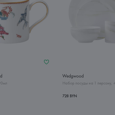
d
Wedgwood
90мл
Набор посуды на 1 персону, 
728 BYN