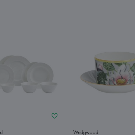
d
Wedgwood