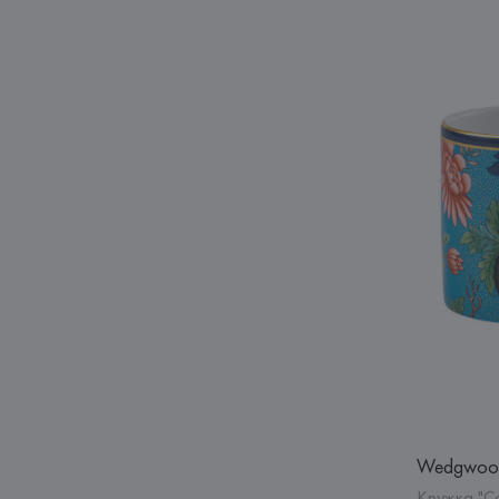
Wedgwoo
Кружка "С