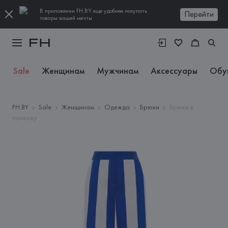
В приложении FH.BY еще удобнее покупать
Перейти
товары вашей мечты
Sale
Женщинам
Мужчинам
Аксессуары
Обу
FH.BY
Sale
Женщинам
Одежда
Брюки
Брюки в
полоску