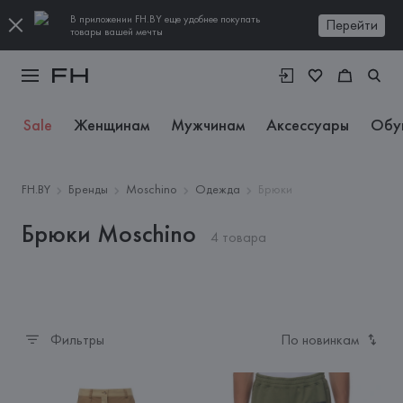
В приложении FH.BY еще удобнее покупать
Перейти
товары вашей мечты
Sale
Женщинам
Мужчинам
Аксессуары
Обу
FH.BY
Бренды
Moschino
Одежда
Брюки
Брюки Moschino
4 товара
Фильтры
По новинкам