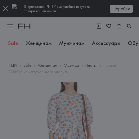
В приложении FH.BY еще удобнее покупать
Перейти
товары вашей мечты
Sale
Женщинам
Мужчинам
Аксессуары
Обу
FH.BY
Sale
Женщинам
Одежда
Платья
Платье
CANOA из натурального хлопка