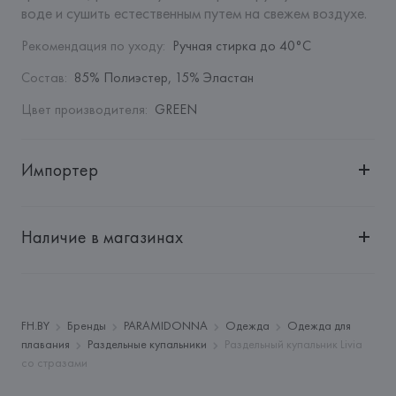
воде и сушить естественным путем на свежем воздухе.
Рекомендация по уходу
:
Ручная стирка до 40°C
Состав
:
85% Полиэстер, 15% Эластан
Цвет производителя
:
GREEN
Импортер
Импортер: 
Общество с дополнительной ответственностью 
"БелВиринея"
Наличие в магазинах
Адрес: 
Республика Беларусь, 220030, г. Минск, ул. 
Немига, 5, пом. 39
Производитель: 
DIAMOD LTD
Адрес: 
БОЛГАРИЯ, 
DIAMOD LTD, BORIS STEFANOV 20, 
FH.BY
Бренды
PARAMIDONNA
Одежда
Одежда для
SOFIA,
плавания
Раздельные купальники
Раздельный купальник Livia
со стразами
Страна происхождения товара: 
БОЛГАРИЯ