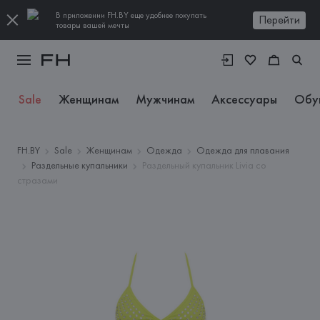
В приложении FH.BY еще удобнее покупать
Перейти
товары вашей мечты
Sale
Женщинам
Мужчинам
Аксессуары
Обу
FH.BY
Sale
Женщинам
Одежда
Одежда для плавания
Раздельные купальники
Раздельный купальник Livia со
стразами