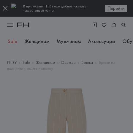
В приложении FH.BY еще удобнее покупать
Перейти
товары вашей мечты
Sale
Женщинам
Мужчинам
Аксессуары
Обу
FH.BY
Sale
Женщинам
Одежда
Брюки
Брюки из
лиоцелла и льна в полоску