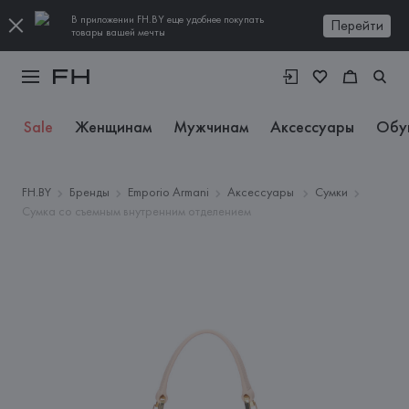
В приложении FH.BY еще удобнее покупать
Перейти
товары вашей мечты
Sale
Женщинам
Мужчинам
Аксессуары
Обу
FH.BY
Бренды
Emporio Armani
Аксессуары
Сумки
Сумка со съемным внутренним отделением