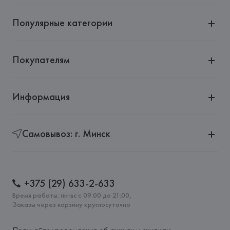
20121 Milano,
Популярные категории
Страна происхождения товара: 
КИТАЙ
Покупателям
Информация
Самовывоз: г. Минск
+375 (29) 633-2-633
Время работы: пн-вс с 09:00 до 21:00,
Заказы через корзину круглосуточно