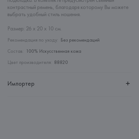
контрастный ремень, благодаря которому Вы можете 
выбрать удобный стиль ношения. 

Размер: 26 х 20 х 10 см.
Рекомендация по уходу
:
Без рекомендаций
Состав
:
100% Искусственная кожа
Цвет производителя
:
88820
Импортер
Импортер: 
Общество с ограниченной ответственностью 
"Авикойл Интернешнл"
Адрес: 
Республика Беларусь, 220051, г. Минск, ул. 
Рафиева, д. 64, помещение 2-27
Производитель: 
Giorgio Armani S.p.A.
Адрес: 
ИТАЛИЯ, 
Giorgio Armani S.p.A - Via Borgonuovo 11, 