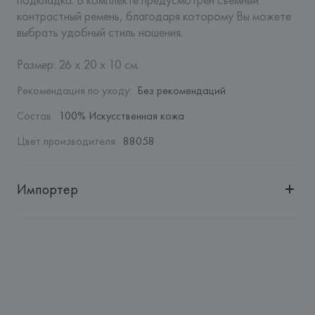
контрастный ремень, благодаря которому Вы можете 
выбрать удобный стиль ношения. 

Размер: 26 х 20 х 10 см.
Рекомендация по уходу
:
Без рекомендаций
Состав
:
100% Искусственная кожа
Цвет производителя
:
88058
Импортер
Импортер: 
Общество с ограниченной ответственностью 
"Авикойл Интернешнл"
Адрес: 
Республика Беларусь, 220051, г. Минск, ул. 
Рафиева, д. 64, помещение 2-27
Производитель: 
Giorgio Armani S.p.A.
Адрес: 
ИТАЛИЯ, 
Giorgio Armani S.p.A - Via Borgonuovo 11, 