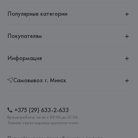
20121 Milano,
Популярные категории
Страна происхождения товара: 
КИТАЙ
Покупателям
Информация
Самовывоз: г. Минск
+375 (29) 633-2-633
Время работы: пн-вс с 09:00 до 21:00,
Заказы через корзину круглосуточно