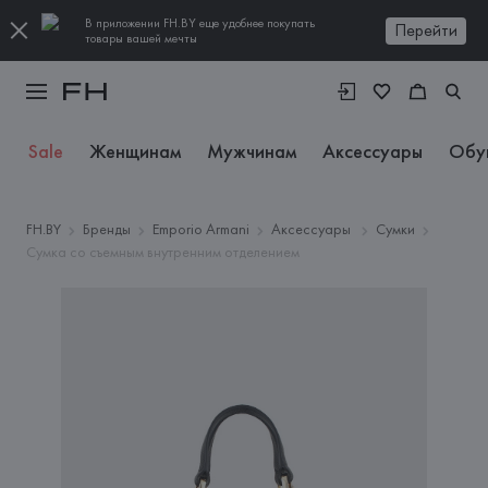
В приложении FH.BY еще удобнее покупать
Перейти
товары вашей мечты
Sale
Женщинам
Мужчинам
Аксессуары
Обу
FH.BY
Бренды
Emporio Armani
Аксессуары
Сумки
Сумка со съемным внутренним отделением