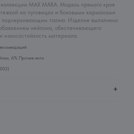
 коллекции MAX MARA. Модель прямого кроя 
стежкой на пуговицах и боковыми карманами 
, подчеркивающим талию. Изделие выполнено 
обавлением нейлона, обеспечивающего 
и износостойкость материала.
рекомендаций
лон, 6% Прочие нити
002)
ительной ответственностью "БелВиринея"
20030, г. Минск, ул. Немига, 5, пом. 39
.
amotti, 4, 42124 Reggio Emilia,