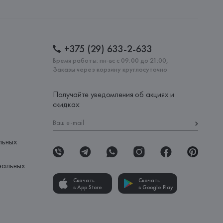
: 
ТУНИС
+375 (29) 633-2-633
Время работы: пн-вс с 09:00 до 21:00,
Заказы через корзину круглосуточно
Получайте уведомления об акциях и
скидках:
льных
нальных
Скачать
Скачать
в App Store
в Google Play