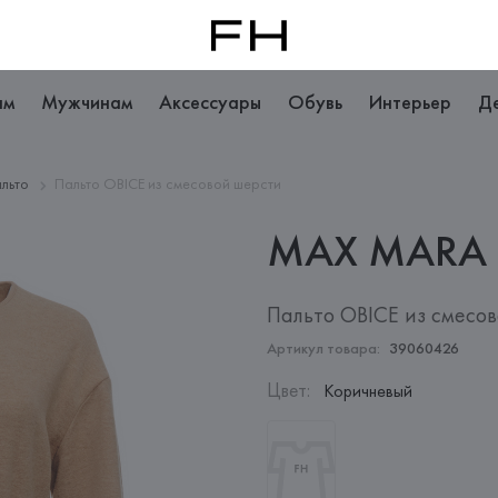
ам
Мужчинам
Аксессуары
Обувь
Интерьер
Д
льто
Пальто OBICE из смесовой шерсти
MAX
MARA
Пальто OBICE из смесо
Артикул товара:
39060426
Цвет
:
Коричневый