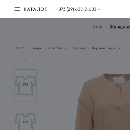
КАТАЛОГ
+375 (29) 633-2-633
Sale
Женщин
FH.BY
Бренды
Max Mara
Одежда
Верхняя одежда
Па