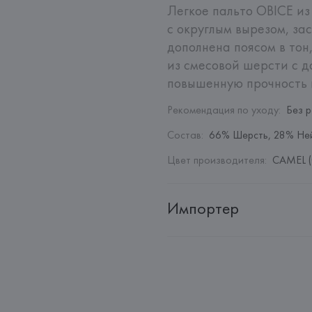
Легкое пальто OBICE из
с округлым вырезом, за
дополнена поясом в тон
из смесовой шерсти с д
повышенную прочность 
Рекомендация по уходу
:
Без 
Состав
:
66% Шерсть, 28% Ней
Цвет производителя
:
CAMEL (
Импортер
Импортер: 
Общество с дополн
Адрес: 
Республика Беларусь, 2
Производитель: 
MaxMara S.r.l
Адрес: 
ИТАЛИЯ, 
Via Giulia Mar