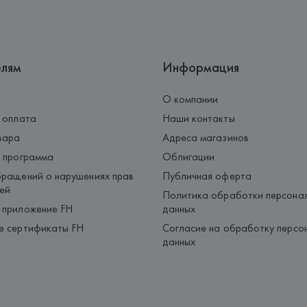
Страна происхождения товара
елям
Информация
О компании
 оплата
Наши контакты
вара
Адреса магазинов
 программа
Облигации
ращений о нарушениях прав
Публичная оферта
ей
Политика обработки персона
 приложение FH
данных
е сертификаты FH
Согласие на обработку персо
данных