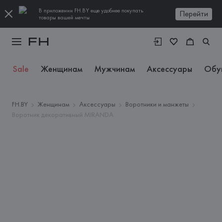
В приложении FH.BY еще удобнее покупать
Перейти
товары вашей мечты
Sale
Женщинам
Мужчинам
Аксессуары
Обу
FH.BY
Женщинам
Аксессуары
Воротники и манжеты
Воротник декоративный MIRANDA