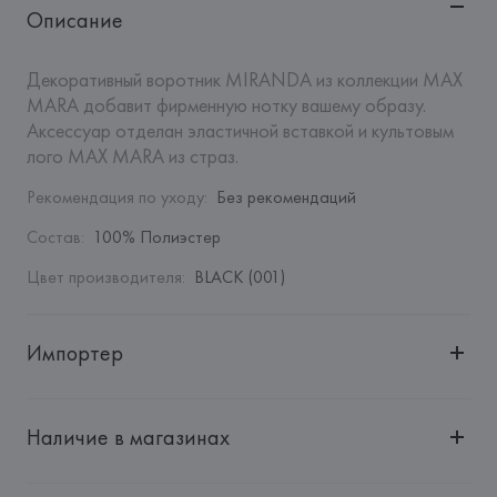
Описание
Декоративный воротник MIRANDA из коллекции MAX 
MARA добавит фирменную нотку вашему образу. 
Аксессуар отделан эластичной вставкой и культовым 
лого MAX MARA из страз.
Рекомендация по уходу
:
Без рекомендаций
Состав
:
100% Полиэстер
Цвет производителя
:
BLACK (001)
Импортер
Импортер: 
Общество с дополнительной ответственностью 
"БелВиринея"
Наличие в магазинах
Адрес: 
Республика Беларусь, 220030, г. Минск, ул. 
Немига, 5, пом. 39