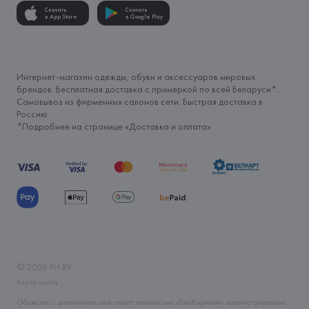
Скачать
Скачать
в App Store
в Google Play
Интернет-магазин одежды, обуви и аксессуаров мировых
брендов. Бесплатная доставка с примеркой по всей Беларуси*.
Самовывоз из фирменных салонов сети. Быстрая доставка в
Россию.
*Подробнее на странице «
Доставка и оплата
»
©
2026
FH.BY
Карта сайта
Общество с дополнительной ответственностью «БелВиринея» зарегистрировано