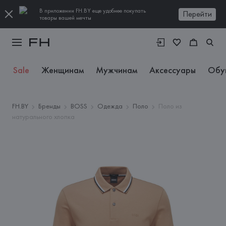
В приложении FH.BY еще удобнее покупать
Перейти
товары вашей мечты
Sale
Женщинам
Мужчинам
Аксессуары
Обу
FH.BY
Бренды
BOSS
Одежда
Поло
Поло из
натурального хлопка