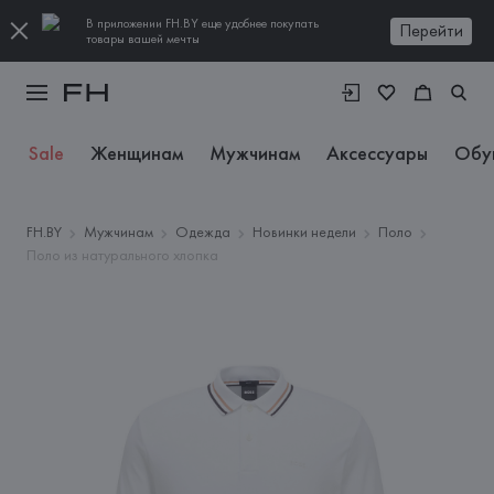
В приложении FH.BY еще удобнее покупать
Перейти
товары вашей мечты
Sale
Женщинам
Мужчинам
Аксессуары
Обу
FH.BY
Мужчинам
Одежда
Новинки недели
Поло
Поло из натурального хлопка