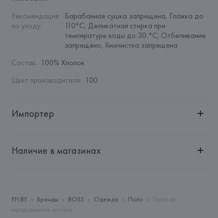
Рекомендация 
Барабанная сушка запрещена, Глажка до 
по уходу
:
110°C, Деликатная стирка при 
температуре воды до 30 °C, Отбеливание 
запрещено, Химчистка запрещена
Состав
:
100% Хлопок
Цвет производителя
:
100
Импортер
Импортер: 
Общество с ограниченной ответственностью 
"Авикойл Интернешнл"
Наличие в магазинах
Адрес: 
Республика Беларусь, 220051, г. Минск, ул. 
Рафиева, д. 64, помещение 2-27
Производитель: 
HUGO BOSS AG
Адрес: 
ГЕРМАНИЯ, 
HUGO BOSS AG, Dieselstrasse 12, D-
FH.BY
Бренды
BOSS
Одежда
Поло
Поло из
72555 Metzingen,
натурального хлопка