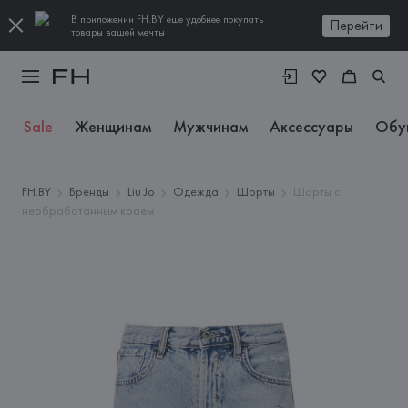
В приложении FH.BY еще удобнее покупать
Перейти
товары вашей мечты
Sale
Женщинам
Мужчинам
Аксессуары
Обу
FH.BY
Бренды
Liu Jo
Одежда
Шорты
Шорты с
необработанным краем