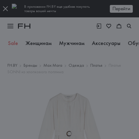
В приложении FH.BY еще удобнее покупать
Перейти
товары вашей мечты
Sale
Женщинам
Мужчинам
Аксессуары
Обу
FH.BY
Бренды
Max Mara
Одежда
Платья
Платье
SONNI из хлопкового поплина